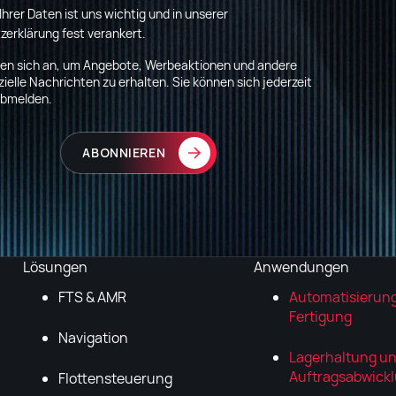
Ihrer Daten ist uns wichtig und in unserer
erklärung fest verankert
.
den sich an, um Angebote, Werbeaktionen und andere
elle Nachrichten zu erhalten. Sie können sich jederzeit
abmelden.
Lösungen
Anwendungen
FTS & AMR
Automatisierung
Fertigung
Navigation
Lagerhaltung u
Auftragsabwick
Flottensteuerung