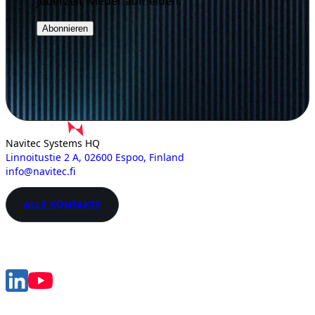
jederzeit wieder abmelden.
Navitec Systems HQ
Linnoitustie 2 A, 02600 Espoo, Finland
info@navitec.fi
ALLE KONTAKTE
Folge Sie uns
Lösungen