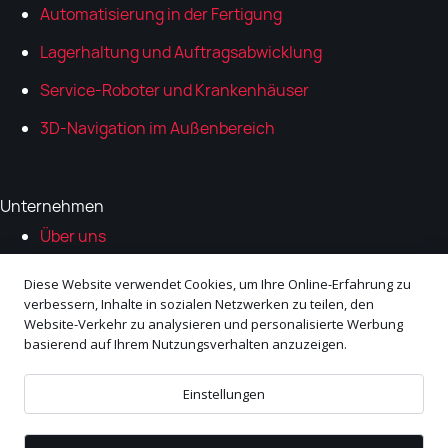
Automatisierung in der Fertigung
Lagerhaltung und Auftragsabwicklung
Service-Roboter und Krankenhäuser
3D-Navigation im Außenbereich
Unternehmen
Über uns
Ökosystem-Partner
Diese Website verwendet Cookies, um Ihre Online-Erfahrung zu
verbessern, Inhalte in sozialen Netzwerken zu teilen, den
Karrieren
Website-Verkehr zu analysieren und personalisierte Werbung
basierend auf Ihrem Nutzungsverhalten anzuzeigen.
Kontakt
© 1998–⁠2026 Navitec Systems. Alle Rechte
Einstellungen
vorbehalten.